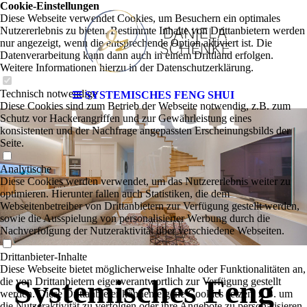
Cookie-Einstellungen
Diese Webseite verwendet Cookies, um Besuchern ein optimales
Nutzererlebnis zu bieten. Bestimmte Inhalte von Drittanbietern werden
nur angezeigt, wenn die entsprechende Option aktiviert ist. Die
Datenverarbeitung kann dann auch in einem Drittland erfolgen.
Shui
Weitere Informationen hierzu in der Datenschutzerklärung.
Technisch notwendige
SYSTEMISCHES FENG SHUI
Diese Cookies sind zum Betrieb der Webseite notwendig, z.B. zum
Schutz vor Hackerangriffen und zur Gewährleistung eines
konsistenten und der Nachfrage angepassten Erscheinungsbilds der
Seite.
Analytische
Diese Cookies werden verwendet, um das Nutzererlebnis weiter zu
optimieren. Hierunter fallen auch Statistiken, die dem
Webseitenbetreiber von Drittanbietern zur Verfügung gestellt werden,
sowie die Ausspielung von personalisierter Werbung durch die
Nachverfolgung der Nutzeraktivität über verschiedene Webseiten.
Drittanbieter-Inhalte
Diese Webseite bietet möglicherweise Inhalte oder Funktionalitäten an,
Systemisches Feng
die von Drittanbietern eigenverantwortlich zur Verfügung gestellt
werden. Diese Drittanbieter können eigene Cookies setzen, z.B. um
die Nutzeraktivität zu verfolgen oder ihre Angebote zu personalisieren